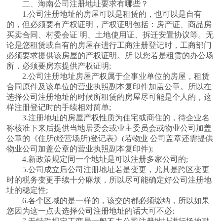
二、海南公司注册地址要求有哪些？
1.公司注册地址的房屋可以是租赁的，也可以是自有
的，但必须要有产权证明，产权证明包括：房产证、商品房
买卖合同、村委会证 明、土地使用证、拆迁安置协议等。无
论是您租赁或自有的房屋在进行工商注册登记时，工商部门
必须要求提供该房屋的产权证明。所 以您若是租赁的办公场
所，必须要房东提供产权证明;
2.公司注册地址房屋产权属于企事业单位的房屋，租赁
合同原件及该单位的营业执照副本复印件加盖公章。所以在
选择公司注册地址的时候所租赁的房屋尽可能是个人的，这
样注册登记时的手续相对简单;
3.注册地址的房屋产权性质为住宅或商住的，待企业名
称核准下来后提供当地居委会或业主委员会或物业公司加盖
公章的《住所(经营场所)登记表》(若物业 公司盖章还需提供
物业公司加盖公章的营业执照副本复印件);
4.新政策规定同一个地址是可以注册多家公司的;
5.公司成立后公司注册地址若是变更，尤其是跨区变更
时的税务变更手续十分麻烦，所以尽可能确定好公司注册地
址的稳定性;
6.各个区域的是一样的，该交的都必须缴纳，所以如果
您因为这一点去选择公司注册地址的话大可不必;