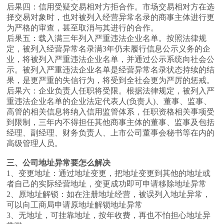
后果四：信用受疑交易相对方拒合作。市场交易相对方在选
择交易对象时，也对被列入经营异常名录的商事主体进行更
为严格的审查，甚至取消与其进行的合作。
后果五：载入满三年列入严重违法企业名单。按照法律规
定，被列入经营异常名录满3年仍未履行信息公示义务的企
业，将被列入严重违法企业名单，并通过公示系统向社会公
示。被列入严重违法企业名单是经营异常名录状态持续的结
果，是更严重的失信行为，将受到全社会更为严厉的惩戒。
后果六：企业负责人任职将受限。根据法律规定，被列入严
重违法企业名单的企业法定代表人(负责人)、董事、监事、
高管的相关信息将纳入信用监管体系，任职资格相关事项受
到限制，三年内不得担任其他商事主体的董事、监事及包括
经理、副经理、财务负责人、上市公司董事会秘书等在内的
高级管理人员。
三、公司地址异常要怎么解决
1、变更地址：通过地址变更，把地址变更到其他的地址或
者自己的实际经营地址，变更成功即可申请移除地址异常
2、原地址解锁：如在注册地址经营，被误列入地址异常，
可以向工商局申请原地址解锁地址异常
3、无地址，可挂靠地址，按年收费，再也不怕担心地址异