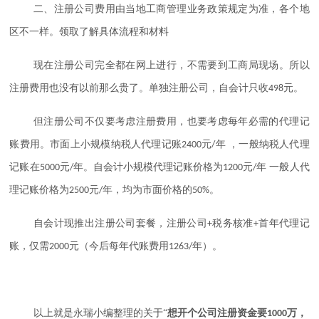
二、注册公司费用由当地工商管理业务政策规定为准，各个地
区不一样。领取了解具体流程和材料
现在注册公司完全都在网上进行，不需要到工商局现场。所以
注册费用也没有以前那么贵了。单独注册公司，自会计只收
元。
498
但注册公司不仅要考虑注册费用，也要考虑每年必需的代理记
账费用。市面上小规模纳税人代理记账
元
年 ，一般纳税人代理
2400
/
记账在
元
年。自会计小规模代理记账价格为
元
年 一般人代
5000
/
1200
/
理记账价格为
元
年，均为市面价格的
。
2500
/
50%
自会计现推出注册公司套餐，注册公司
税务核准
首年代理记
+
+
账，仅需
元（今后每年代账费用
年）。
2000
1263/
以上就是永瑞小编整理的关于
“
想开个公司注册资金要
万，
1000