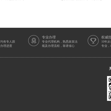
专业办理
权威
理均有专人跟
专业代理机构，熟悉政策法
10年
控办理进度
规及办理流程，靠谱省心
专业，