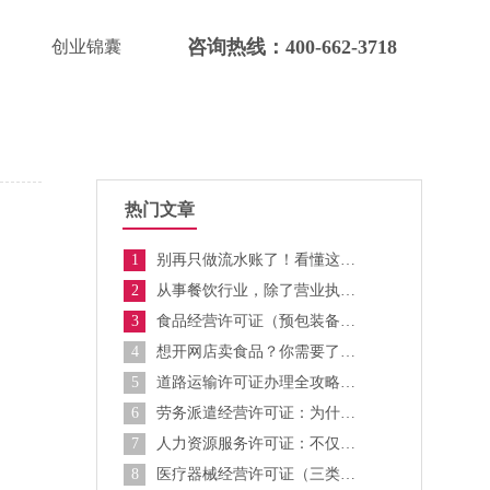
咨询热线：400-662-3718
创业锦囊
热门文章
1
别再只做流水账了！看懂这三大报表能帮你多赚20%
。
2
从事餐饮行业，除了营业执照，这三证缺一不可
3
食品经营许可证（预包装备案）最新政策：改备案后简单了吗？
4
想开网店卖食品？你需要了解食品经营许可证的特殊要求
5
道路运输许可证办理全攻略：物流公司必备
6
劳务派遣经营许可证：为什么准入门槛这么高？
7
人力资源服务许可证：不仅限于猎头公司
8
医疗器械经营许可证（三类）：高风险产品的监管严在哪？