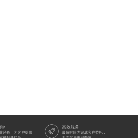
指导
高效服务
从业经验，为客户提供
最短时限内完成客户委托，
权威创业指导。
无需客户来回奔波