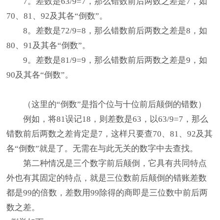
7。差数是63/9=7，那么错数前后两数之差是7，如
70、81、92及其各“倒数”。
8。差数是72/9=8，那么错数前后两数之差是8，如
80、91及其各“倒数”。
9。差数是81/9=9，那么错数前后两数之差是9，如
90及其各“倒数”。
（这里的“倒数”是指个位与十位前后颠倒的错数）
例如，将81误记18，则差数是63，以63/9=7，那么
错数前后两数之差肯定是7，这样只要查70、81、92及其
各“倒数”就是了。无需在与此无关的数字中去查找。
第二种情况是三个数字前后颠倒，它具有共同特点
外也有其固定的特点，就是三位数前后颠倒的错账差数
都是99的倍数，差数用99除得的商即是三位数中前后两
数之差。