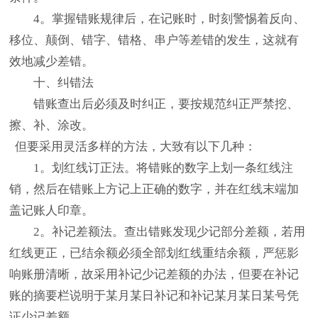
4。掌握错账规律后，在记账时，时刻警惕着反向、
移位、颠倒、错字、错格、串户等差错的发生，这就有
效地减少差错。
十、纠错法
错账查出后必须及时纠正，要按规范纠正严禁挖、
擦、补、涂改。
但要采用灵活多样的方法，大致有以下几种：
1。划红线订正法。将错账的数字上划一条红线注
销，然后在错账上方记上正确的数字，并在红线末端加
盖记账人印章。
2。补记差额法。查出错账发现少记部分差额，若用
红线更正，已结余额必须全部划红线重结余额，严惩影
响账册清晰，故采用补记少记差额的办法，但要在补记
账的摘要栏说明于某月某日补记和补记某月某日某号凭
证少记差额。