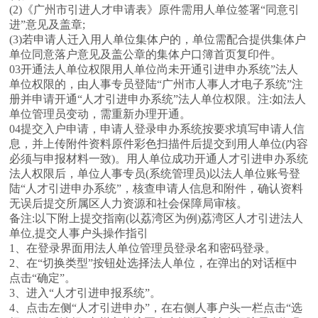
(2)《广州市引进人才申请表》原件需用人单位签署“同意引
进”意见及盖章;
(3)若申请人迁入用人单位集体户的，单位需配合提供集体户
单位同意落户意见及盖公章的集体户口簿首页复印件。
03开通法人单位权限用人单位尚未开通引进申办系统”法人
单位权限的，由人事专员登陆“广州市人事人才电子系统”注
册并申请开通“人才引进申办系统”法人单位权限。注:如法人
单位管理员变动，需重新办理开通。
04提交入户申请，申请人登录申办系统按要求填写申请人信
息，并上传附件资料原件彩色扫描件后提交到用人单位(内容
必须与申报材料一致)。用人单位成功开通人才引进申办系统
法人权限后，单位人事专员(系统管理员)以法人单位账号登
陆“人才引进申办系统”，核查申请人信息和附件，确认资料
无误后提交所属区人力资源和社会保障局审核。
备注:以下附上提交指南(以荔湾区为例)荔湾区人才引进法人
单位,提交人事户头操作指引
1、在登录界面用法人单位管理员登录名和密码登录。
2、在“切换类型”按钮处选择法人单位，在弹出的对话框中
点击“确定”。
3、进入“人才引进申报系统”。
4、点击左侧“人才引进申办”，在右侧人事户头一栏点击“选