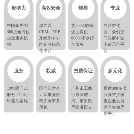
影响力
高效安全
规模
专业
中国领先的
建立以
为25000多家
自营孵化
360度全方位
CRM、ERP
企业提供
园、众创空
企业服务机
系统为中心
80000多次综
间政府补贴
构
的企业信息
合服务
申请示范平
化平台
台
服务
权威
资质保证
多元化
1对1顾问式
国内自营会
广州市工商
提供300多项
服务 7*24小
计师事务所
行政管理
服务支持覆
时售后客服
税务师事务
局、市财政
盖企业发展
所化
局批准设立
整个生命周
期平台