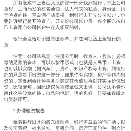
所有股东带上自己入股的那一部分钱到银行，带上公司
章程、工商局发的核名通知、法人代表的私章、身份证、用
于验资的钱、空白询征函表格，到银行去开立公司帐户，你
要告诉银行是开验资户。开立好公司帐户后，各个股东按自
己出资额向公司帐户中存入相应的钱。
银行会发给每个股东缴款单、并在询征函上盖银行的
章。
注意：公司法规定，注册公司时，投资人（股东）必须
缴纳足额的资本，可以以货币形式（也就是人民币）出资，
也可以以实物（如汽车）、房产、知识产权等出资。到银行
办的只是货币出资这一部分，如果你有实物、房产等作为出
资的，需要到会计师事务所鉴定其价值后再以其实际价值出
资，比较麻烦，因此建议你直接拿钱来出资，公司法不管你
用什么手段拿的钱，自己的也好、借的也好，只要如数缴足
出资款即可。
7.办理验资报告：
拿着银行出具的股东缴款单、银行盖章后的询征函，以
及公司章程、核名通知、房租合同、房产证复印件，到会计