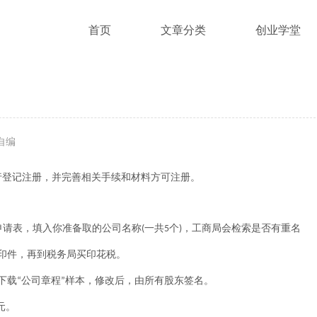
首页
文章分类
创业学堂
自编
行登记注册，并完善相关手续和材料方可注册。
申请表，填入你准备取的公司名称
一共
个
，工商局会检索是否有重名
(
5
)
印件，再到税务局买印花税。
下载
公司章程
样本，修改后，由所有股东签名。
“
”
元。