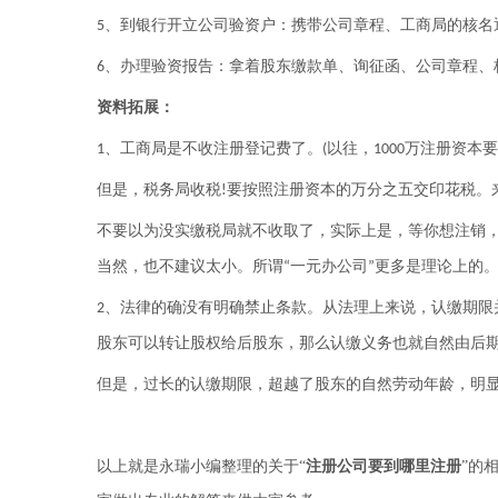
、到银行开立公司验资户：携带公司章程、工商局的核名
5
、办理验资报告：拿着股东缴款单、询征函、公司章程、
6
资料拓展：
、工商局是不收注册登记费了。
以往，
万注册资本要
1
(
1000
但是，税务局收税
要按照注册资本的万分之五交印花税。
!
不要以为没实缴税局就不收取了，实际上是，等你想注销
当然，也不建议太小。所谓
一元办公司
更多是理论上的
“
”
、法律的确没有明确禁止条款。从法理上来说，认缴期限
2
股东可以转让股权给后股东，那么认缴义务也就自然由后
但是，过长的认缴期限，超越了股东的自然劳动年龄，明
以上就是永瑞小编整理的关于
“
注册公司要到哪里注册
”的