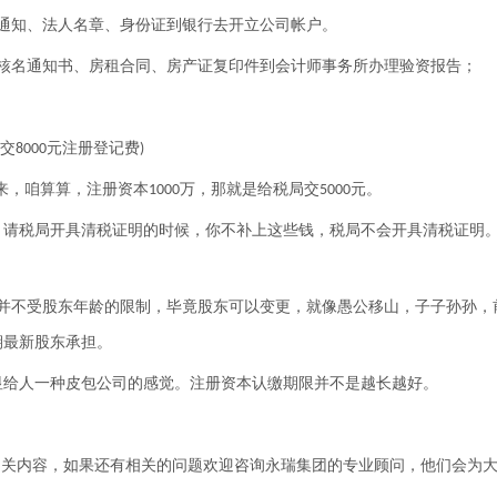
通知、法人名章、身份证到银行去开立公司帐户。
核名通知书、房租合同、房产证复印件到会计师事务所办理验资报告；
交
元注册登记费
8000
)
来，咱算算，注册资本
万，那就是给税局交
元。
1000
5000
，请税局开具清税证明的时候，你不补上这些钱，税局不会开具清税证明
。
并不受股东年龄的限制，毕竟股东可以变更，就像愚公移山，子子孙孙，
期最新股东承担。
显给人一种皮包公司的感觉。注册资本认缴期限并不是越长越好。
相关内容，如果还有相关的问题欢迎咨询永瑞集团的专业顾问，他们会为