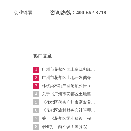
咨询热线：400-662-3718
创业锦囊
热门文章
1
广州市花都区国土资源和规划局关于网络及终端设备运维服务采购项目的询价公告
2
广州市花都区土地开发储备中心关于固定资产报废处理公告
3
林权类不动产登记预公告（花都区）
4
关于《广州市花都区土地整治规划(2016-2020年)》成果的公告
5
《花都区落实广州市畜禽养殖管理办法实施细则》解读材料
6
《花都区农村财务会计管理办法》政策解读
7
关于《花都区零小建设工程交易管理暂行办法》的解读材料
8
创业打工两不误！国务院：鼓励事业单位在职人员创办企业，无需辞职！