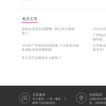
相关文章
初创企业适合选择哪一种公司注册类
2018
型？
广州知识
钱补贴
2018年广州创业扶持政策 十大政策补贴
公司核名
申请标准和资费明细
称字号?
开公司不记账有什么影响？
五星服务
全程跟踪
专人跟进，一对一服务，了
从预约到办
解客户的实际需求
进，实时掌