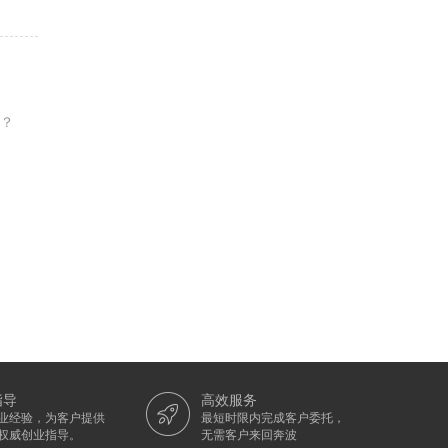
料？
指导
高效服务
从业经验，为客户提供
最短时限内完成客户委托，
权威创业指导。
无需客户来回奔波