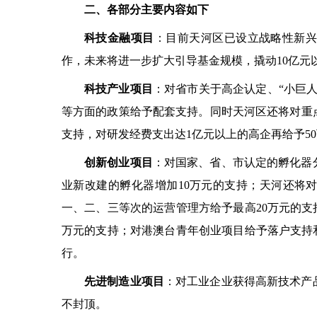
二、
各部分主要内容如下
科技金融项目
：目前天河区已设立战略性新
作，未来将进一步扩大引导基金规模，撬动
10
亿元
科技产业项目
：对省市关于高企认定、
“
小巨
等方面的政策给予配套支持。同时天河区还将对重
支持，对研发经费支出达
1
亿元以上的高企再给予
50
创新创业项目
：对国家、省、市认定的孵化器
业新改建的孵化器增加
10
万元的支持；天河还将
一、二、三等次的运营管理方给予最高
20
万元的支
万元的支持；对港澳台青年创业项目给予落户支持
行。
先进制造业项目
：对工业企业获得高新技术产
不封顶。