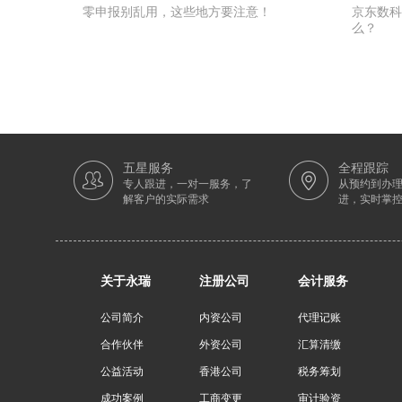
零申报别乱用，这些地方要注意！
京东数科
么？
五星服务
全程跟踪
专人跟进，一对一服务，了
从预约到办
解客户的实际需求
进，实时掌
关于永瑞
注册公司
会计服务
公司简介
内资公司
代理记账
合作伙伴
外资公司
汇算清缴
公益活动
香港公司
税务筹划
成功案例
工商变更
审计验资