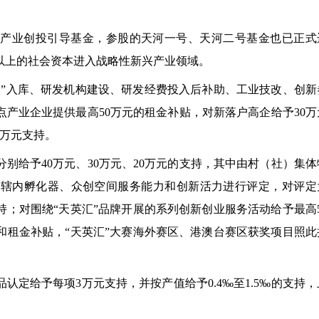
兴产业创投引导基金，参股的天河一号、天河二号基金也已正式
以上的社会资本进入战略性新兴产业领域。
人
”
入库、研发机构建设、研发经费投入后补助、工业技改、创新
点产业企业提供最高
50
万元的租金补贴，对新落户高企给予
30
万
万元支持。
分别给予
40
万元、
30
万元、
20
万元的支持，其中由村（社）集体
对辖内孵化器、众创空间服务能力和创新活力进行评定，对评定
持；对围绕
“
天英汇
”
品牌开展的系列创新创业服务活动给予最高
和租金补贴，
“
天英汇
”
大赛海外赛区、港澳台赛区获奖项目照此
品认定给予每项
3
万元支持，并按产值给予
0.4‰
至
1.5‰
的支持，