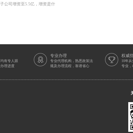
子公司增资至5.5亿，增资是什
专业办理
权威
理均有专人跟
专业代理机构，熟悉政策法
10年
控办理进度
规及办理流程，靠谱省心
专业，