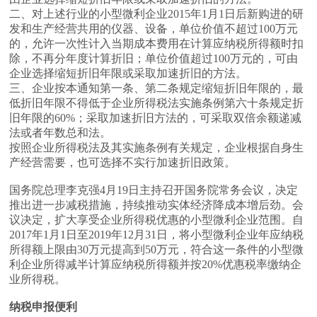
二、对上述行业的小型微利企业2015年1月1日后新购进的研
发和生产经营共用的仪器、设备，单位价值不超过100万元
的，允许一次性计入当期成本费用在计算应纳税所得额时扣
除，不再分年度计算折旧；单位价值超过100万元的，可由
企业选择缩短折旧年限或采取加速折旧的方法。
三、企业按本通知第一条、第二条规定缩短折旧年限的，最
低折旧年限不得低于企业所得税法实施条例第六十条规定折
旧年限的60%；采取加速折旧方法的，可采取双倍余额递减
法或者年数总和法。
按照企业所得税法及其实施条例有关规定，企业根据自身生
产经营需要，也可选择不实行加速折旧政策。
国务院总理李克强4月19日主持召开国务院常务会议，决定
推出进一步减税措施，持续推动实体经济降成本增后劲。会
议决定，扩大享受企业所得税优惠的小型微利企业范围。自
2017年1月1日至2019年12月31日，将小型微利企业年应纳税
所得额上限由30万元提高到50万元，符合这一条件的小型微
利企业所得减半计算应纳税所得额并按20%优惠税率缴纳企
业所得税。
纳税申报便利